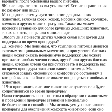
варианты после усыпления вашего питомца.
9
Какие виды животных вы усыпляете? Есть ли ограничения
по размеру или виду?
Мы предоставляем услуги эвтаназии для домашних
животных, включая собак, кошек, морских свинок, кроликов,
хомяков и других мелких грызунов. Также мы можем
провести эвтаназию для более крупных домашних животных,
таких как козы, овцы или мини-лошади.
10
Могу ли я привести других членов семьи или друзей для
поддержки во время процедуры?
Да, конечно. Мы понимаем, что усыпление питомца является
тяжелым эмоциональным моментом, и присутствие близких
людей может оказать неоценимую поддержку. Вы можете
пригласить любых членов семьи, друзей или других близких
людей, которые хотели бы присутствовать и поддержать вас
во время процедуры эвтаназии вашего питомца. Мы
стараемся создать спокойную и комфортную обстановку, в
которой вы и ваши близкие можете попрощаться с любимым
животным.
11
Что происходит, если мое животное испугается или будет
сопротивляться во время процедуры?
Наши специалисты очень опытны в обращении с животными
и проведении процедуры эвтаназии максимально
безболезненно и спокойно. Мы используем успокаивающие
препараты для обеспечения комфорта животного, если оно