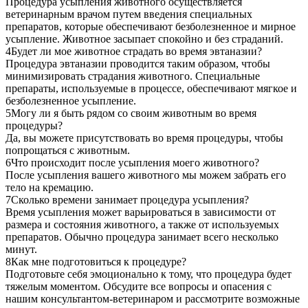
Процедура усыпления животного осуществляется
ветеринарным врачом путем введения специальных
препаратов, которые обеспечивают безболезненное и мирное
усыпление. Животное засыпает спокойно и без страданий.
4
Будет ли мое животное страдать во время эвтаназии?
Процедура эвтаназии проводится таким образом, чтобы
минимизировать страдания животного. Специальные
препараты, используемые в процессе, обеспечивают мягкое и
безболезненное усыпление.
5
Могу ли я быть рядом со своим животным во время
процедуры?
Да, вы можете присутствовать во время процедуры, чтобы
попрощаться с животным.
6
Что происходит после усыпления моего животного?
После усыпления вашего животного мы можем забрать его
тело на кремацию.
7
Сколько времени занимает процедура усыпления?
Время усыпления может варьироваться в зависимости от
размера и состояния животного, а также от используемых
препаратов. Обычно процедура занимает всего несколько
минут.
8
Как мне подготовиться к процедуре?
Подготовьте себя эмоционально к тому, что процедура будет
тяжелым моментом. Обсудите все вопросы и опасения с
нашим консультантом-ветеринаром и рассмотрите возможные