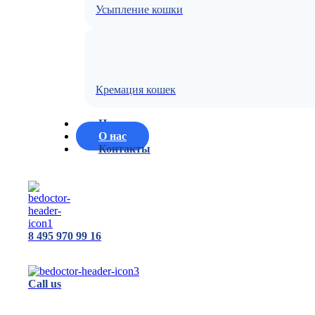
Усыпление кошки
Кремация кошек
Цены
О нас
Контакты
8 495 970 99 16
Call us